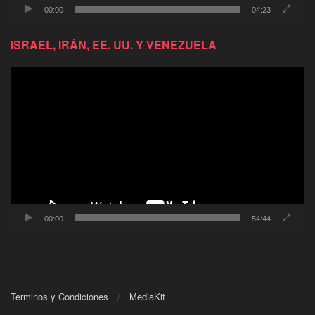
00:00
04:23
ISRAEL, IRÁN, EE. UU. Y VENEZUELA
Reproductor
de
video
00:00
54:44
Terminos y Condiciones
MediaKit