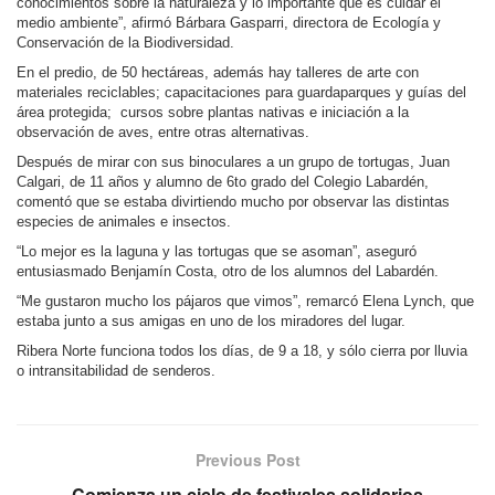
conocimientos sobre la naturaleza y lo importante que es cuidar el
medio ambiente”, afirmó Bárbara Gasparri, directora de Ecología y
Conservación de la Biodiversidad.
En el predio, de 50 hectáreas, además hay talleres de arte con
materiales reciclables; capacitaciones para guardaparques y guías del
área protegida; cursos sobre plantas nativas e iniciación a la
observación de aves, entre otras alternativas.
Después de mirar con sus binoculares a un grupo de tortugas, Juan
Calgari, de 11 años y alumno de 6to grado del Colegio Labardén,
comentó que se estaba divirtiendo mucho por observar las distintas
especies de animales e insectos.
“Lo mejor es la laguna y las tortugas que se asoman”, aseguró
entusiasmado Benjamín Costa, otro de los alumnos del Labardén.
“Me gustaron mucho los pájaros que vimos”, remarcó Elena Lynch, que
estaba junto a sus amigas en uno de los miradores del lugar.
Ribera Norte funciona todos los días, de 9 a 18, y sólo cierra por lluvia
o intransitabilidad de senderos.
Previous Post
Comienza un ciclo de festivales solidarios