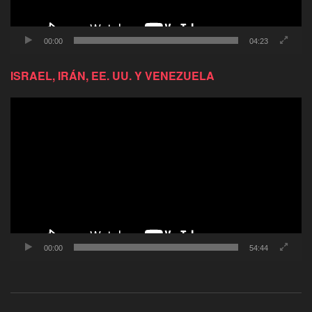
00:00
04:23
ISRAEL, IRÁN, EE. UU. Y VENEZUELA
Reproductor
de
video
00:00
54:44