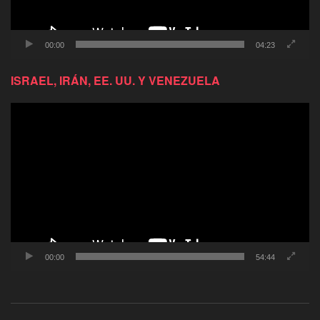
00:00
04:23
ISRAEL, IRÁN, EE. UU. Y VENEZUELA
Reproductor
de
video
00:00
54:44