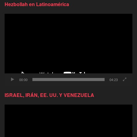
Hezbollah en Latinoamérica
Reproductor
de
video
00:00
04:23
ISRAEL, IRÁN, EE. UU. Y VENEZUELA
Reproductor
de
video