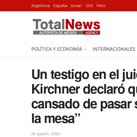
Argentina
España
Israel
USA
Perú
POLÍTICA Y ECONOMÍA
INTERNACIONALES
Un testigo en el ju
Kirchner declaró 
cansado de pasar 
la mesa”
26 agosto, 2020