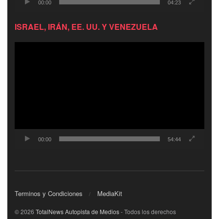
00:00
04:23
ISRAEL, IRÁN, EE. UU. Y VENEZUELA
Reproductor
de
video
00:00
54:44
Terminos y Condiciones
MediaKit
© 2026
TotalNews Autopista de Medios
- Todos los derechos