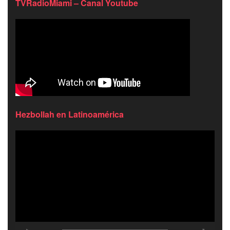
TVRadioMiami – Canal Youtube
Hezbollah en Latinoamérica
Reproductor
de
video