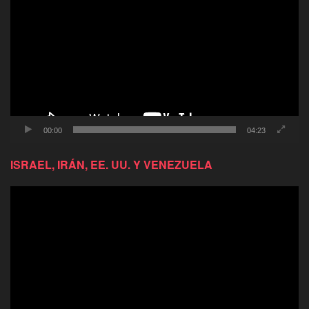
de
video
00:00
04:23
ISRAEL, IRÁN, EE. UU. Y VENEZUELA
Reproductor
de
video