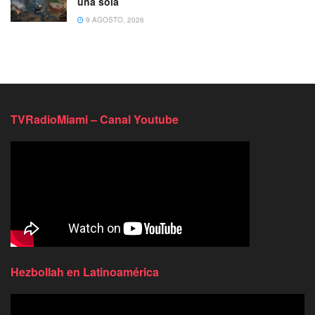
una sola
9 AGOSTO, 2026
TVRadioMiami – Canal Youtube
Hezbollah en Latinoamérica
Reproductor