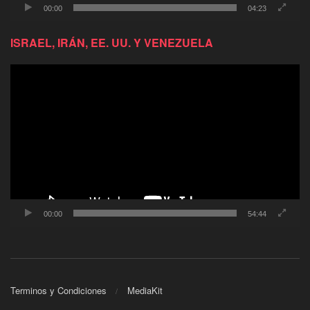
00:00
04:23
ISRAEL, IRÁN, EE. UU. Y VENEZUELA
Reproductor
de
video
00:00
54:44
Terminos y Condiciones
MediaKit