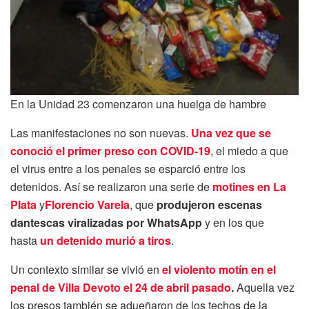
En la Unidad 23 comenzaron una huelga de hambre
Las manifestaciones no son nuevas.
Una vez que se
conoció el primer preso con COVID-19
, el miedo a que
el virus entre a los penales se esparció entre los
detenidos. Así se realizaron una serie de
motines en La
Plata
y
Florencio Varela
, que
produjeron escenas
dantescas viralizadas por WhatsApp
y en los que
hasta
un detenido murió a tiros
.
Un contexto similar se vivió en
el violento motín en el
penal de Villa Devoto el 24 de abril pasado
.
Aquella vez
los presos también se adueñaron de los techos de la