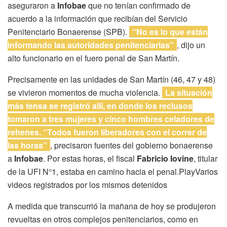
aseguraron a
Infobae
que no tenían confirmado de
acuerdo a la información que recibían del Servicio
Penitenciario Bonaerense (SPB).
“No es lo que están
informando las autoridades penitenciarias”
, dijo un
alto funcionario en el fuero penal de San Martín.
Precisamente en las unidades de San Martín (46, 47 y 48)
se vivieron momentos de mucha violencia.
La situación
más tensa se registró allí, en donde los reclusos
tomaron a tres mujeres y cinco hombres celadores de
rehenes. “Todos fueron liberadores con el correr de
las horas”
, precisaron fuentes del gobierno bonaerense
a
Infobae
. Por estas horas, el fiscal
Fabricio Iovine
, titular
de la UFI N°1, estaba en camino hacia el penal.PlayVarios
videos registrados por los mismos detenidos
A medida que transcurrió la mañana de hoy se produjeron
revueltas en otros complejos penitenciarios, como en