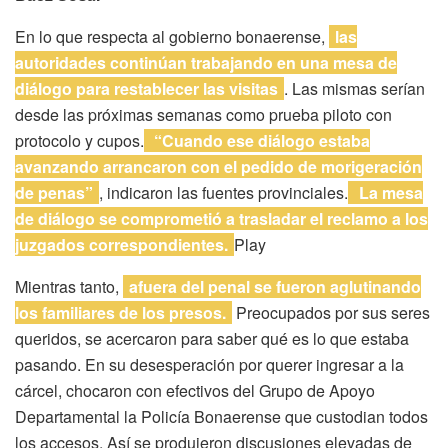
En lo que respecta al gobierno bonaerense,
las
autoridades continúan trabajando en una mesa de
diálogo para restablecer las visitas
. Las mismas serían
desde las próximas semanas como prueba piloto con
protocolo y cupos.
“Cuando ese diálogo estaba
avanzando arrancaron con el pedido de morigeración
de penas”
, indicaron las fuentes provinciales.
La mesa
de diálogo se comprometió a trasladar el reclamo a los
juzgados correspondientes.
Play
Mientras tanto,
afuera del penal se fueron aglutinando
los familiares de los presos.
Preocupados por sus seres
queridos, se acercaron para saber qué es lo que estaba
pasando. En su desesperación por querer ingresar a la
cárcel, chocaron con efectivos del Grupo de Apoyo
Departamental la Policía Bonaerense que custodian todos
los accesos. Así se produjeron discusiones elevadas de