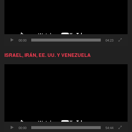
00:00
04:23
ISRAEL, IRÁN, EE. UU. Y VENEZUELA
Reproductor
de
video
00:00
54:44