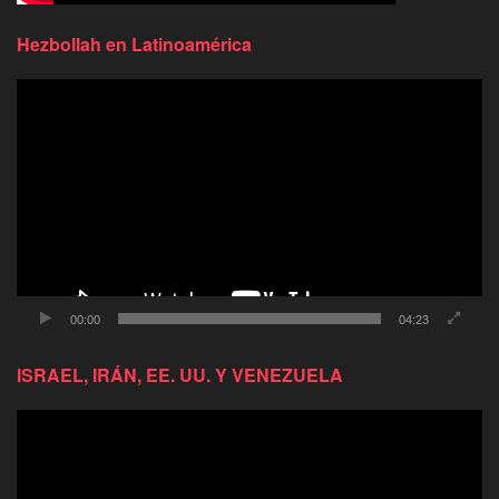
Hezbollah en Latinoamérica
Reproductor
de
video
00:00
04:23
ISRAEL, IRÁN, EE. UU. Y VENEZUELA
Reproductor
de
video