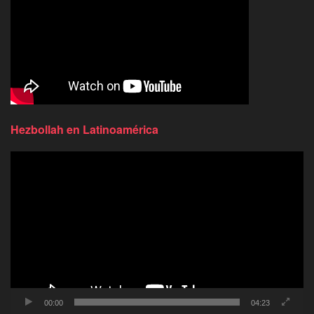
Hezbollah en Latinoamérica
Reproductor
de
video
00:00
04:23