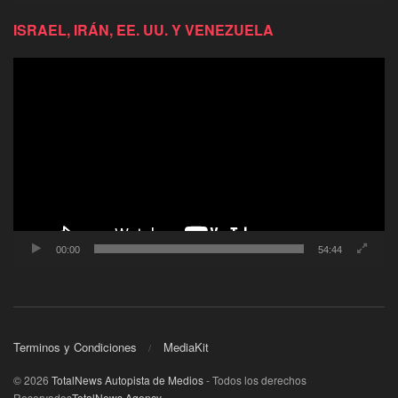
ISRAEL, IRÁN, EE. UU. Y VENEZUELA
Reproductor
de
video
00:00
54:44
Terminos y Condiciones
MediaKit
© 2026
TotalNews Autopista de Medios
- Todos los derechos
Reservados
TotalNews Agency
.