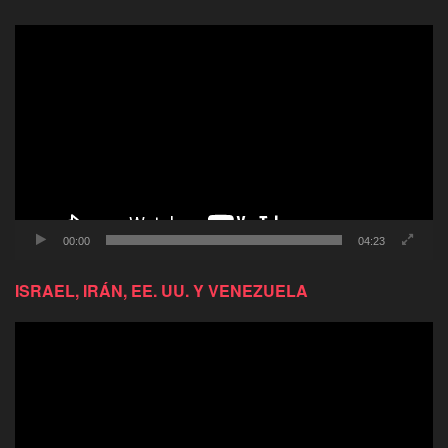
Reproductor
de
video
00:00
04:23
ISRAEL, IRÁN, EE. UU. Y VENEZUELA
Reproductor
de
video