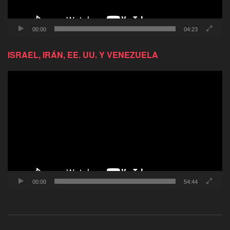
00:00
04:23
ISRAEL, IRÁN, EE. UU. Y VENEZUELA
Reproductor
de
video
00:00
54:44