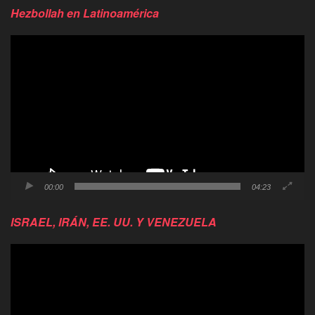
Hezbollah en Latinoamérica
Reproductor
de
video
00:00
04:23
ISRAEL, IRÁN, EE. UU. Y VENEZUELA
Reproductor
de
video