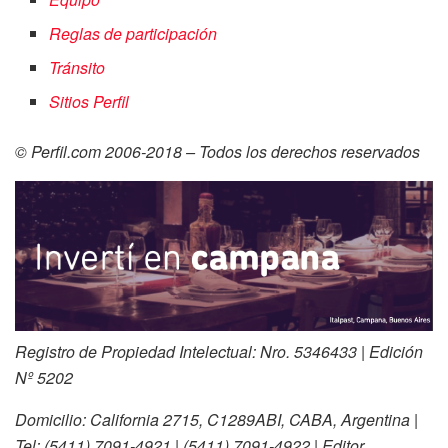
Reglas de participación
Tránsito
Sitios Perfil
© Perfil.com 2006-2018 – Todos los derechos reservados
Registro de Propiedad Intelectual: Nro. 5346433 | Edición
Nº 5202
Domicilio:
California 2715
,
C1289ABI
,
CABA
, Argentina
|
Tel:
(5411) 7091-4921
|
(5411) 7091-4922
| Editor