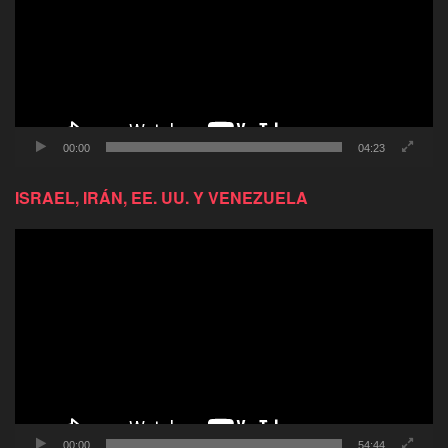
00:00
04:23
ISRAEL, IRÁN, EE. UU. Y VENEZUELA
Reproductor
de
video
00:00
54:44