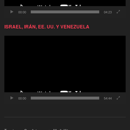
00:00
04:23
ISRAEL, IRÁN, EE. UU. Y VENEZUELA
Reproductor
de
video
00:00
54:44