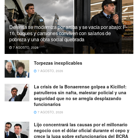
Defensa se moderniza por arriba y se vacía por abajo: F-
16, buques y camiones conviven con salarios de
pobreza y una obra social quebrada
7 AGOSTO, 2026
Torpezas inexplicables
7 AGOSTO, 2026
La crisis de la Bonaerense golpea a Kicillof:
patrulleros sin nafta, malestar policial y una
seguridad que no se arregla desplazando
funcionarios
7 AGOSTO, 2026
Lijo concentrará las causas por el millonario
negocio con el dólar oficial durante el cepo y
crece la lupa sobre exfuncionarios del BCRA