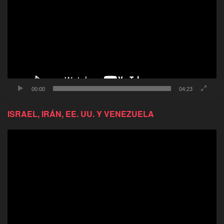
video
00:00
04:23
ISRAEL, IRÁN, EE. UU. Y VENEZUELA
Reproductor
de
video