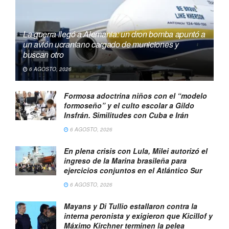
La guerra llegó a Alemania: un dron bomba apuntó a
un avión ucraniano cargado de municiones y
buscan otro
6 AGOSTO, 2026
Formosa adoctrina niños con el “modelo
formoseño” y el culto escolar a Gildo
Insfrán. Similitudes con Cuba e Irán
6 AGOSTO, 2026
En plena crisis con Lula, Milei autorizó el
ingreso de la Marina brasileña para
ejercicios conjuntos en el Atlántico Sur
6 AGOSTO, 2026
Mayans y Di Tullio estallaron contra la
interna peronista y exigieron que Kicillof y
Máximo Kirchner terminen la pelea