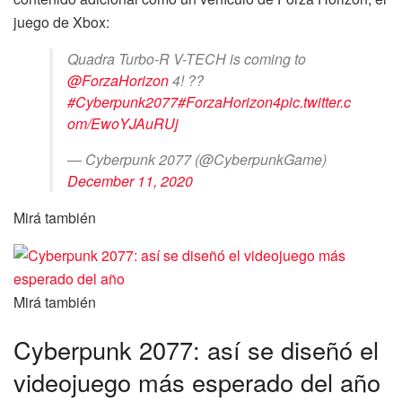
juego de Xbox:
Quadra Turbo-R V-TECH is coming to
@ForzaHorizon
4! ??
#Cyberpunk2077
#ForzaHorizon4
pic.twitter.c
om/EwoYJAuRUj
— Cyberpunk 2077 (@CyberpunkGame)
December 11, 2020
Mirá también
Mirá también
Cyberpunk 2077: así se diseñó el
videojuego más esperado del año