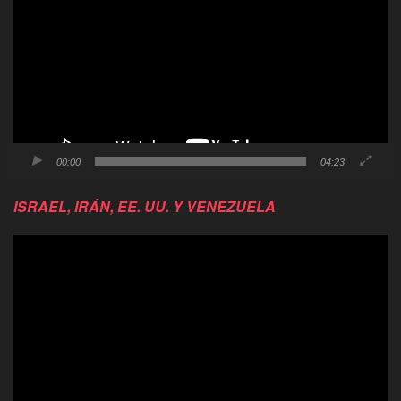
video
00:00
04:23
ISRAEL, IRÁN, EE. UU. Y VENEZUELA
Reproductor
de
video