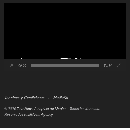
Reproductor
de
video
00:00
54:44
Terminos y Condiciones
MediaKit
© 2026
TotalNews Autopista de Medios
- Todos los derechos
Reservados
TotalNews Agency
.