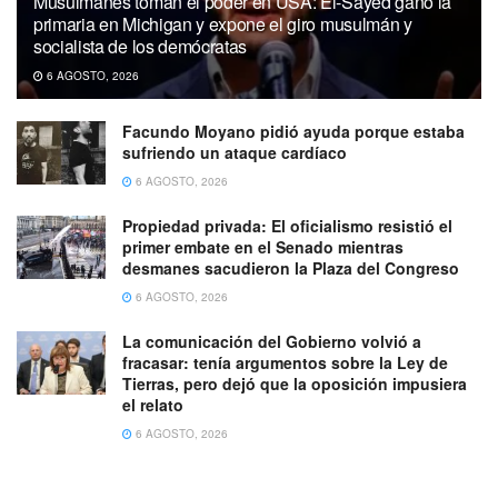
Musulmanes toman el poder en USA: El-Sayed ganó la
primaria en Michigan y expone el giro musulmán y
socialista de los demócratas
6 AGOSTO, 2026
Facundo Moyano pidió ayuda porque estaba
sufriendo un ataque cardíaco
6 AGOSTO, 2026
Propiedad privada: El oficialismo resistió el
primer embate en el Senado mientras
desmanes sacudieron la Plaza del Congreso
6 AGOSTO, 2026
La comunicación del Gobierno volvió a
fracasar: tenía argumentos sobre la Ley de
Tierras, pero dejó que la oposición impusiera
el relato
6 AGOSTO, 2026