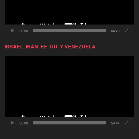
00:00
04:23
ISRAEL, IRÁN, EE. UU. Y VENEZUELA
Reproductor
de
video
00:00
54:44