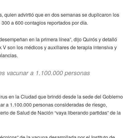
ós, quien advirtió que en dos semanas se duplicaron los
300 a 600 contagios reportados por día.
esempeñan en la primera línea”, dijo Quirós y detalló
 V son los médicos y auxiliares de terapia intensiva y
ulancias.
 es vacunar a 1.100.000 personas
virus en la Ciudad que brindó desde la sede del Gobierno
nar a 1.100.000 personas consideradas de riesgo,
erio de Salud de Nación “vaya liberando partidas” de la
técnicos” de la vacuna desarrollada por el Instituto de