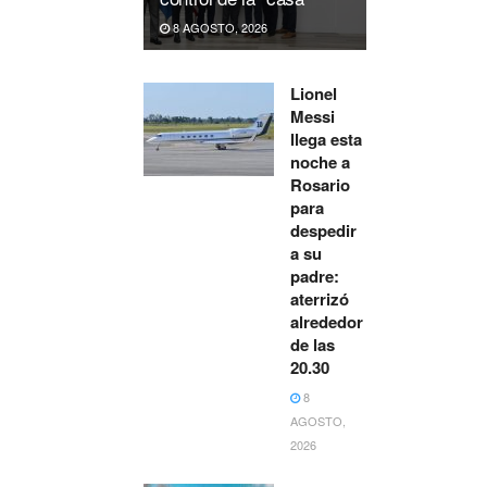
8 AGOSTO, 2026
Lionel
Messi
llega esta
noche a
Rosario
para
despedir
a su
padre:
aterrizó
alrededor
de las
20.30
8
AGOSTO,
2026