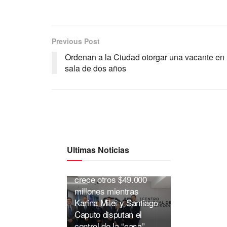
Previous Post
Ordenan a la Ciudad otorgar una vacante en
sala de dos años
Ultimas Noticias
La caja de los espías
crece otros $49.000
millones mientras
Karina Milei y Santiago
Caputo disputan el
control de la “casa”