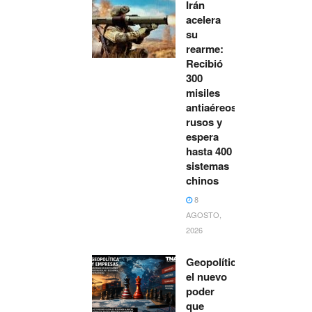
Irán
acelera
su
rearme:
Recibió
300
misiles
antiaéreos
rusos y
espera
hasta 400
sistemas
chinos
8
AGOSTO,
2026
Geopolítica:
el nuevo
poder
que