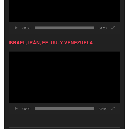
00:00
04:23
ISRAEL, IRÁN, EE. UU. Y VENEZUELA
Reproductor
de
video
00:00
54:44