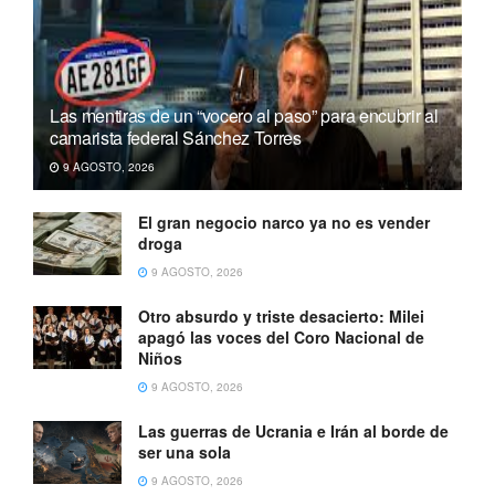
Las mentiras de un “vocero al paso” para encubrir al
camarista federal Sánchez Torres
9 AGOSTO, 2026
El gran negocio narco ya no es vender
droga
9 AGOSTO, 2026
Otro absurdo y triste desacierto: Milei
apagó las voces del Coro Nacional de
Niños
9 AGOSTO, 2026
Las guerras de Ucrania e Irán al borde de
ser una sola
9 AGOSTO, 2026