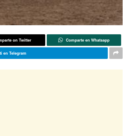
parte on Twitter
Comparte en Whatsapp
i en Telegram