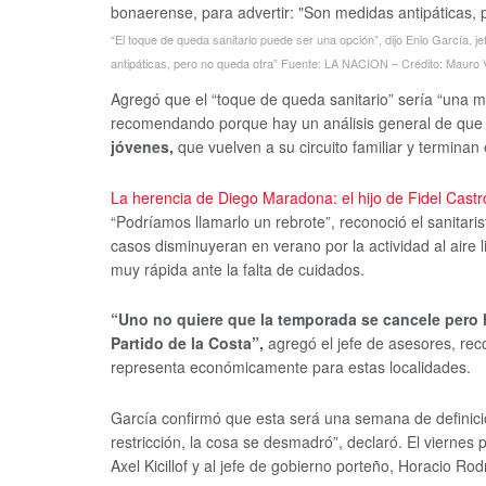
“El toque de queda sanitario puede ser una opción”, dijo Enio García, j
antipáticas, pero no queda otra”
Fuente: LA NACION – Crédito: Mauro V
Agregó que el “toque de queda sanitario” sería “una m
recomendando porque hay un análisis general de qu
jóvenes,
que vuelven a su circuito familiar y termin
La herencia de Diego Maradona: el hijo de Fidel Castr
“Podríamos llamarlo un rebrote”, reconoció el sanitar
casos disminuyeran en verano por la actividad al aire
muy rápida ante la falta de cuidados.
“Uno no quiere que la temporada se cancele pero
Partido de la Costa”,
agregó el jefe de asesores, re
representa económicamente para estas localidades.
García confirmó que esta será una semana de definici
restricción, la cosa se desmadró”, declaró. El viernes
Axel Kicillof y al jefe de gobierno porteño, Horacio Ro