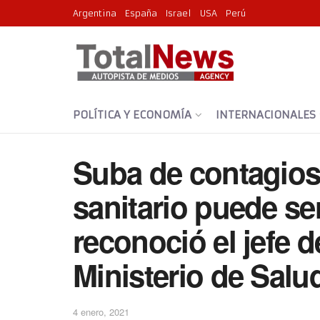
Argentina
España
Israel
USA
Perú
POLÍTICA Y ECONOMÍA
INTERNACIONALES
Suba de contagios
sanitario puede se
reconoció el jefe 
Ministerio de Sal
4 enero, 2021