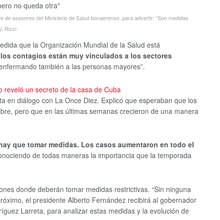
efe de asesores del Ministerio de Salud bonaerense, para advertir: “Son medidas
. Rizzi
edida que la Organización Mundial de la Salud está
e
los contagios están muy vinculados a los sectores
an enfermando también a las personas mayores”.
o reveló un secreto de la casa de Cuba
ista en diálogo con La Once Diez. Explicó que esperaban que los
 libre, pero que en las últimas semanas crecieron de una manera
 hay que tomar medidas. Los casos aumentaron en todo el
conociendo de todas maneras la importancia que la temporada
ones donde deberán tomar medidas restrictivas. “Sin ninguna
 próximo, el presidente Alberto Fernández recibirá al gobernador
dríguez Larreta, para analizar estas medidas y la evolución de