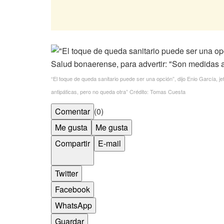
“El toque de queda sanitario puede ser una opción”, dijo Enio García, j
antipáticas, pero no queda otra”
Crédito: Tomas Cuesta
Comentar
(0)
Me gusta
Me gusta
Compartir
E-mail
Twitter
Facebook
WhatsApp
Guardar