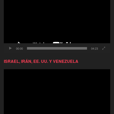
de
video
00:00
04:23
ISRAEL, IRÁN, EE. UU. Y VENEZUELA
Reproductor
de
video