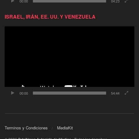
00:00
04:23
ISRAEL, IRÁN, EE. UU. Y VENEZUELA
Reproductor
de
video
00:00
54:44
Terminos y Condiciones
MediaKit