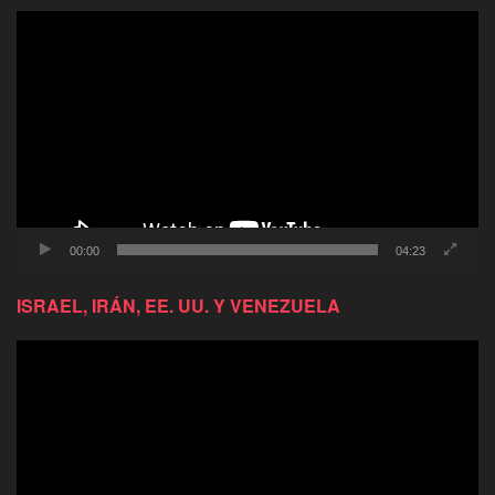
Reproductor
de
video
00:00
04:23
ISRAEL, IRÁN, EE. UU. Y VENEZUELA
Reproductor
de
video