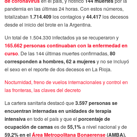
de coronavirus
en el país, y notificó
144 muertes
por la
pandemia en las últimas 24 horas. Con estos números,
totalizaban
1.714.409
los contagios y
44.417
los decesos
desde el inicio del brote en la Argentina.
Un total de 1.504.330 infectados ya se recuperaron y
165.662 personas continuaban con la enfermedad en
curso
. De las 144 últimas muertes confirmadas,
80
corresponden a hombres, 62 a mujeres
y no se incluyó
el sexo en el reporte de dos decesos en La Rioja.
Nocturnidad, freno de vuelos internacionales y control en
las fronteras, las claves del decreto
La cartera sanitaria destacó que
3.597 personas se
encuentran internadas en unidades de terapia
intensiva
en todo el país y que el
porcentaje de
ocupación de camas
es de
55,1%
a nivel nacional y de
59,2% en el
Área Metropolitana Bonaerense
(AMBA).