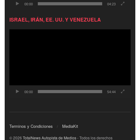
00:00
04:23
ISRAEL, IRÁN, EE. UU. Y VENEZUELA
Reproductor
de
video
00:00
54:44
Terminos y Condiciones
MediaKit
© 2026
TotalNews Autopista de Medios
- Todos los derechos