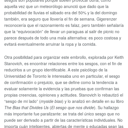
aquella vez que un meteorólogo anunció que dado que la
probabilidad de lluvias el sábado era del 50% y la del domingo
también, era seguro que llovería el fin de semana. Gigerenzer
reconocería que el razonamiento es falaz, pero también señalaría
que la “equivocación” de llevar un paraguas al salir de picnic no
parece después de todo una mala alternativa: es poco costosa y
evitará eventualmente arruinar la ropa y la comida.
Otra posibilidad para organizar este embrollo, explorada por Keith
Stanovich, es encontrar relaciones entre los sesgos, con el fin de
reducirlos a un grupo identificable. A este psicólogo de la
Universidad de Toronto le interesaba uno en particular, el sesgo
de confirmación o prejuicio, que se define como la tendencia a
evaluar solamente la evidencia y las pruebas que confirman las
propias creencias, opiniones y actitudes. Stanovich lo rebautizó el
“sesgo de mi lado” (
myside bias
) y lo analizó en detalle en su libro
The Bias that Divides Us
(
El sesgo que nos divide
). Su hallazgo
más importante fue paralizante: se trata del único sesgo que no
puede ser derivado a partir de las características individuales. No
importa cuán inteligentes, abiertas de mente o educadas sean las