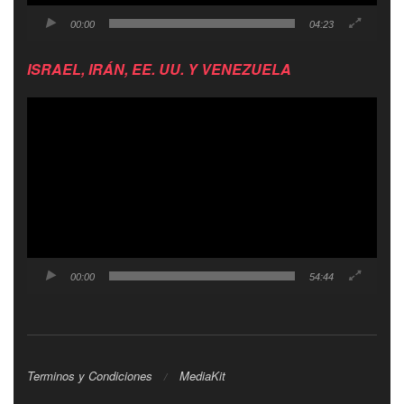
00:00
04:23
ISRAEL, IRÁN, EE. UU. Y VENEZUELA
Reproductor
de
video
00:00
54:44
Terminos y Condiciones
MediaKit