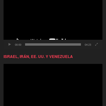
de
video
00:00
04:23
ISRAEL, IRÁN, EE. UU. Y VENEZUELA
Reproductor
de
video