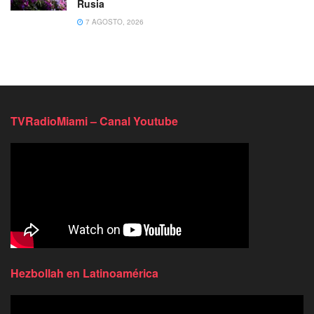
Rusia
7 AGOSTO, 2026
TVRadioMiami – Canal Youtube
Hezbollah en Latinoamérica
Reproductor