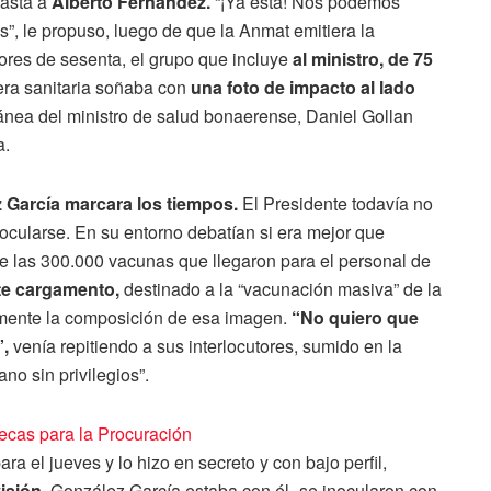
iasta a
Alberto Fernández.
“¡Ya está! Nos podemos
s”, le propuso, luego de que la Anmat emitiera la
ores de sesenta, el grupo que incluye
al ministro, de 75
rtera sanitaria soñaba con
una foto de impacto al lado
tánea del ministro de salud bonaerense, Daniel Gollan
a.
 García marcara los tiempos.
El Presidente todavía no
ocularse. En su entorno debatían si era mejor que
e las 300.000 vacunas que llegaron para el personal de
nte cargamento,
destinado a la “vacunación masiva” de la
mente la composición de esa imagen.
“No quiero que
”,
venía repitiendo a sus interlocutores, sumido en la
ano sin privilegios”.
fecas para la Procuración
 el jueves y lo hizo en secreto y con bajo perfil,
isión.
González García estaba con él -se inocularon con