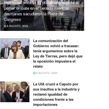
Propiedad privada: El oficialismo resistió el
primer embate en el Senado mientras
desmanes sacudieron la Plaza del
Congreso
6 AGOSTO, 2026
La comunicación del
Gobierno volvió a fracasar:
tenía argumentos sobre la
Ley de Tierras, pero dejó que
la oposición impusiera el
relato
6 AGOSTO, 2026
La UIA cruzó a Caputo por
sus insultos a la industria y
reclamó igualdad de
condiciones frente a las
importaciones