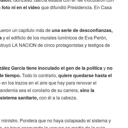
 foto ni en el video
que difundió Presidencia. En Casa
 fueron un capítulo más de
una serie de desconfianzas,
da
y el edificio de los murales lumínicos de Eva Perón,
truyó LA NACION de cinco protagonistas y testigos de
ález García tiene inoculado el gen de la política
y
no
de tiempo.
Todo lo contrario,
quiere quedarse hasta el
o
en los trazos en el aire que hay para renovar el
pandemia sea el corolario de su carrera,
sino la
sistema sanitario,
con él a la cabeza.
u ministro. Pondera que no haya colapsado el sistema y
, se haya asegurado la vacuna en medio de la puja