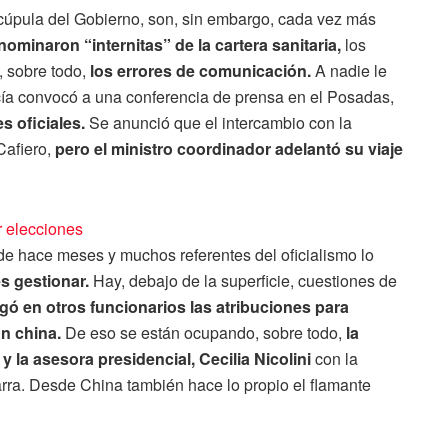
a cúpula del Gobierno, son, sin embargo, cada vez más
nominaron “internitas” de la cartera sanitaria,
los
y, sobre todo,
los errores de comunicación.
A nadie le
ía convocó a una conferencia de prensa en el Posadas,
s oficiales.
Se anunció que el intercambio con la
Cafiero,
pero el ministro coordinador adelantó su viaje
r elecciones
de hace meses y muchos referentes del oficialismo lo
s gestionar.
Hay, debajo de la superficie, cuestiones de
gó en otros funcionarios las atribuciones para
ón china.
De eso se están ocupando, sobre todo,
la
 y la asesora presidencial, Cecilia Nicolini
con la
arra. Desde China también hace lo propio el flamante