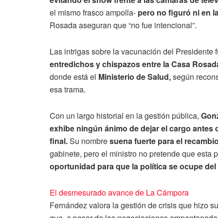
el mismo frasco ampolla-
pero no figuró ni en la
Rosada aseguran que “no fue intencional”.
Las intrigas sobre la vacunación del Presidente
entredichos y chispazos entre la Casa Rosa
donde está el
Ministerio de Salud,
según recons
esa trama.
Con un largo historial en la gestión pública,
Gonz
exhibe ningún ánimo de dejar el cargo antes 
final.
Su nombre
suena fuerte para el recambi
gabinete, pero el ministro no pretende que esta 
oportunidad para que la política se ocupe del 
El desmesurado avance de La Cámpora
Fernández valora la gestión de crisis que hizo s
que, a pesar de las negociaciones empantanadas