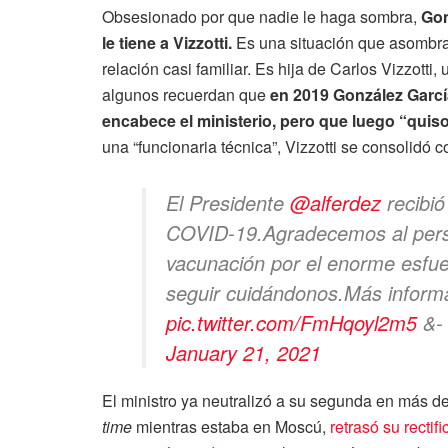
Obsesionado por que nadie le haga sombra,
Gon
le tiene a Vizzotti.
Es una situación que asombra 
relación casi familiar. Es hija de Carlos Vizzotti
algunos recuerdan que
en 2019 González García
encabece el ministerio, pero que luego “quiso
una “funcionaria técnica”, Vizzotti se consolidó 
El Presidente
@alferdez
recibió
COVID-19.Agradecemos al perso
vacunación por el enorme esfue
seguir cuidándonos.Más inform
pic.twitter.com/FmHqoyl2m5
&-
January 21, 2021
El ministro ya neutralizó a su segunda en más d
time
mientras estaba en Moscú,
retrasó su rectif