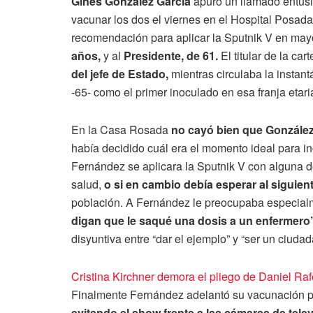
Ginés González García
apuró un llamado entus
vacunar los dos el viernes en el Hospital Posada
recomendación para aplicar la Sputnik V en may
años,
y al
Presidente, de 61.
El titular de la ca
del jefe de Estado,
mientras circulaba la instan
-65- como el primer inoculado en esa franja etari
En la Casa Rosada
no cayó bien que González
había decidido cuál era el momento ideal para in
Fernández se aplicara la Sputnik V con alguna d
salud,
o si en cambio debía esperar al siguie
población. A Fernández le preocupaba especial
digan que le saqué una dosis a un enfermero
disyuntiva entre “dar el ejemplo” y “ser un ciudad
Cristina Kirchner demora el pliego de Daniel Ra
Finalmente Fernández adelantó su vacunación para
evitando el show frente a las cámaras de telev