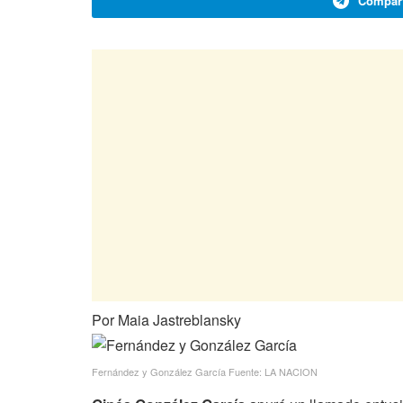
Compart
Por Maia Jastreblansky
Fernández y González García Fuente: LA NACION