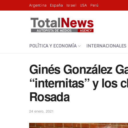
Argentina
España
Israel
USA
Perú
POLÍTICA Y ECONOMÍA
INTERNACIONALES
Ginés González Gar
“internitas” y los
Rosada
24 enero, 2021