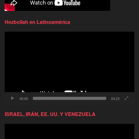
Hezbollah en Latinoamérica
Reproductor
de
video
00:00
04:23
ISRAEL, IRÁN, EE. UU. Y VENEZUELA
Reproductor
de