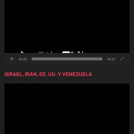
de
video
00:00
04:23
ISRAEL, IRÁN, EE. UU. Y VENEZUELA
Reproductor
de
video