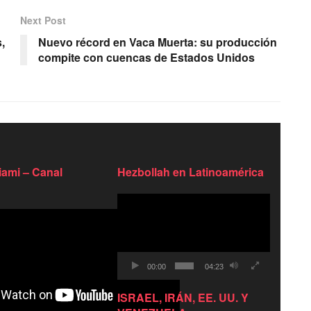
Next Post
,
Nuevo récord en Vaca Muerta: su producción
compite con cuencas de Estados Unidos
ami – Canal
Hezbollah en Latinoamérica
Reproductor
de
video
00:00
04:23
ISRAEL, IRÁN, EE. UU. Y