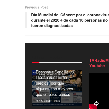
Previous Post
Día Mundial del Cáncer: por el coronavirus
durante el 2020 4 de cada 10 personas no
fueron diagnosticadas
Ultimas Noticias
TVRadioMi
Youtube
Economía Sencilla 98:
La otra cara de los
precios; por qué
algunos son mayores
que en otros países
5 AGOSTO, 2026