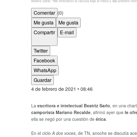
Beatriz Sarlo: “Me ofrecieron la vacuna bajo la mesa y dije prefiero m
Comentar
(0)
Me gusta
Me gusta
Compartir
E-mail
Twitter
Facebook
WhatsApp
Guardar
4 de febrero de 2021
• 08:46
La
escritora e intelectual Beatriz Sarlo
, en una charl
camporista Mariano Recalde
, afirmó ayer que
le of
ella se negó por una cuestión de
ética
.
En el ciclo
A dos voces
, de TN, anoche se discutía acer