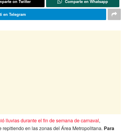
parte on Twitter
Comparte en Whatsapp
i en Telegram
ió lluvias durante el fin de semana de carnaval
,
 repitiendo en las zonas del Área Metropolitana.
Para