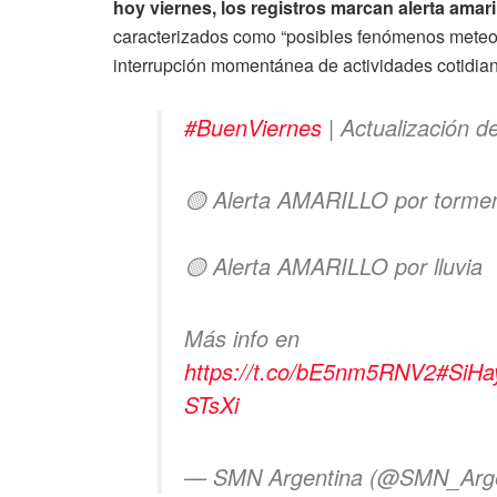
hoy viernes, los registros marcan alerta amari
caracterizados como “posibles fenómenos meteo
interrupción momentánea de actividades cotidian
#BuenViernes
| Actualización d
🟡 Alerta AMARILLO por torme
🟡 Alerta AMARILLO por lluvia
Más info en
https://t.co/bE5nm5RNV2
#SiHa
STsXi
— SMN Argentina (@SMN_Arge