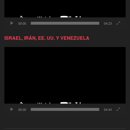
00:00
04:23
ISRAEL, IRÁN, EE. UU. Y VENEZUELA
Reproductor
de
video
00:00
54:44