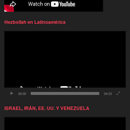
Hezbollah en Latinoamérica
Reproductor
de
video
00:00
04:23
ISRAEL, IRÁN, EE. UU. Y VENEZUELA
Reproductor
de