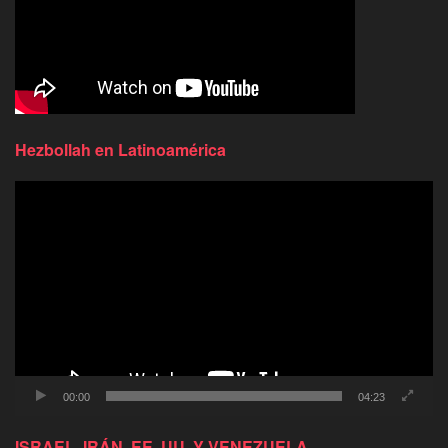
Hezbollah en Latinoamérica
Reproductor
de
video
00:00
04:23
ISRAEL, IRÁN, EE. UU. Y VENEZUELA