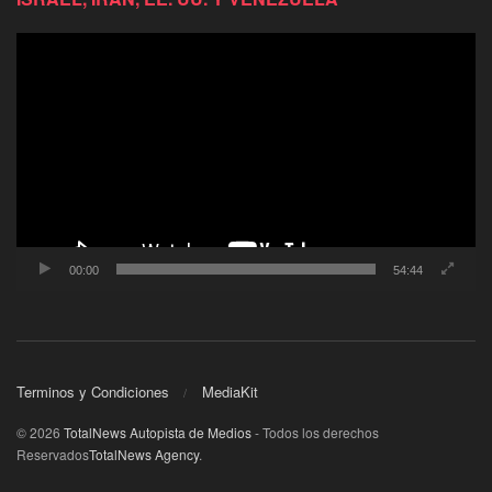
Reproductor
de
video
00:00
54:44
Terminos y Condiciones
MediaKit
© 2026
TotalNews Autopista de Medios
- Todos los derechos
Reservados
TotalNews Agency
.