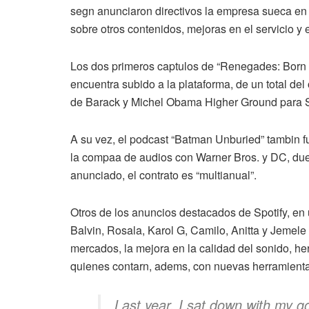
segn anunciaron directivos la empresa sueca en 
sobre otros contenidos, mejoras en el servicio 
Los dos primeros captulos de “Renegades: Born 
encuentra subido a la plataforma, de un total del
de Barack y Michel Obama Higher Ground para S
A su vez, el podcast “Batman Unburied” tambin 
la compaa de audios con Warner Bros. y DC, due
anunciado, el contrato es “multianual”.
Otros de los anuncios destacados de Spotify, en 
Balvin, Rosala, Karol G, Camilo, Anitta y Jemele 
mercados, la mejora en la calidad del sonido, h
quienes contarn, adems, con nuevas herramienta
Last year, I sat down with my 