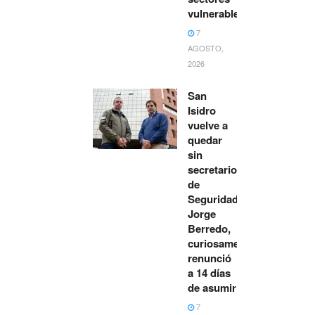
vulnerables
7
AGOSTO,
2026
San
Isidro
vuelve a
quedar
sin
secretario
de
Seguridad:
Jorge
Berredo,
curiosamente,
renunció
a 14 días
de asumir
7