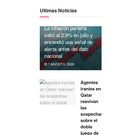
Ultimas Noticias
La inflación porteña
saltó al 2,9% en julio y
encendió una señal de
alerta antes del dato
nacional
7 AGOSTO, 2026
Agentes
iraníes en
Qatar
reavivan
las
sospechas
sobre el
doble
juego de