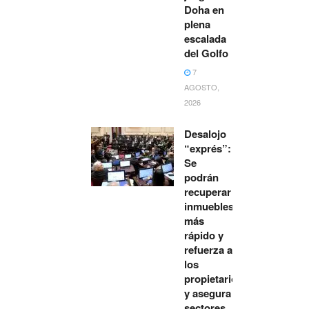
Doha en
plena
escalada
del Golfo
7
AGOSTO,
2026
Desalojo
“exprés”:
Se
podrán
recuperar
inmuebles
más
rápido y
refuerza a
los
propietarios
y asegura
sectores