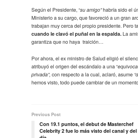
Según el Presidente, “
su amigo”
habría sido el ú
Ministerio a su cargo, que favoreció a un gran ar
trabajan muy cerca del propio presidente. Pero 
cuando le clavó el puñal en la espalda.
La amis
garantiza que no haya traición…
Por ahora, el ex ministro de Salud eligió el silen
atribuyó el origen del escándalo a una “
equivoca
privada”,
con respecto a la cual, aclaró, asume
“d
hemos visto, todo puede cambiar de un momento 
Previous Post
Con 19.1 puntos, el debut de Masterchef
Celebrity 2 fue lo más visto del canal y del
día