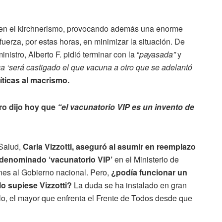
en el kirchnerismo, provocando además una enorme
uerza, por estas horas, en minimizar la situación. De
nistro, Alberto F. pidió terminar con la “
payasada”
y
a ‘será castigado el que vacuna a otro que se adelantó
íticas al macrismo.
ro dijo hoy que
“el vacunatorio VIP es un invento de
Salud,
Carla Vizzotti, aseguró al asumir en reemplazo
l denominado ‘vacunatorio VIP’
en el Ministerio de
ines al Gobierno nacional. Pero,
¿podía funcionar un
lo supiese Vizzotti?
La duda se ha instalado en gran
lo, el mayor que enfrenta el Frente de Todos desde que