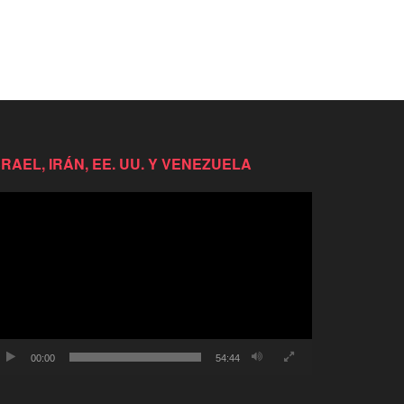
SRAEL, IRÁN, EE. UU. Y VENEZUELA
productor
e
deo
00:00
54:44