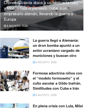
Drones: Ucrania ataca a un fabricante ruso
y Moscú habría planeado matar a un
empresario alemán, llevando la guerra a
Europa
6 AGOSTO, 2026
La guerra llegó a Alemania:
un dron bomba apuntó a un
avión ucraniano cargado de
municiones y buscan otro
6 AGOSTO, 2026
Formosa adoctrina niños con
el “modelo formoseño” y el
culto escolar a Gildo Insfrán.
Similitudes con Cuba e Irán
6 AGOSTO, 2026
En plena crisis con Lula, Milei