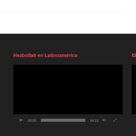
Hezbollah en Latinoamérica
I
Reproductor
Re
de
d
video
vi
00:00
04:23