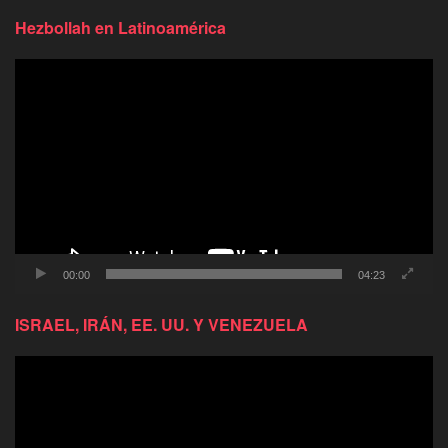
Hezbollah en Latinoamérica
Reproductor
de
video
00:00
04:23
ISRAEL, IRÁN, EE. UU. Y VENEZUELA
Reproductor
de
video