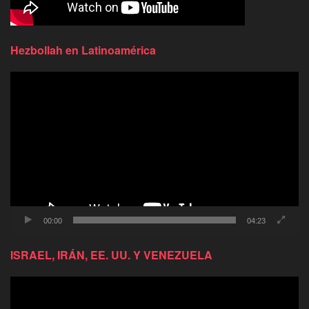
Hezbollah en Latinoamérica
Reproductor
de
video
00:00
04:23
ISRAEL, IRÁN, EE. UU. Y VENEZUELA
Reproductor
de