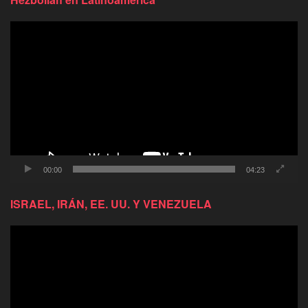
Reproductor
de
video
00:00
04:23
ISRAEL, IRÁN, EE. UU. Y VENEZUELA
Reproductor
de
video