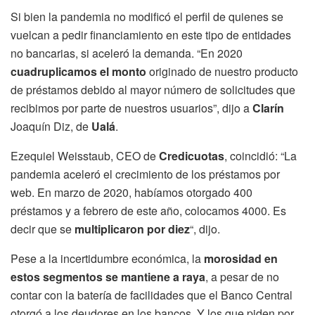
Si bien la pandemia no modificó el perfil de quienes se
vuelcan a pedir financiamiento en este tipo de entidades
no bancarias, si aceleró la demanda. “En 2020
cuadruplicamos el monto
originado de nuestro producto
de préstamos debido al mayor número de solicitudes que
recibimos por parte de nuestros usuarios”, dijo a
Clarín
Joaquín Diz, de
Ualá
.
Ezequiel Weisstaub, CEO de
Credicuotas
, coincidió: “La
pandemia aceleró el crecimiento de los préstamos por
web. En marzo de 2020, habíamos otorgado 400
préstamos y a febrero de este año, colocamos 4000. Es
decir que se
multiplicaron por diez
“, dijo.
Pese a la incertidumbre económica, la
morosidad en
estos segmentos se mantiene a raya
, a pesar de no
contar con la batería de facilidades que el Banco Central
otorgó a los deudores en los bancos. Y los que piden por