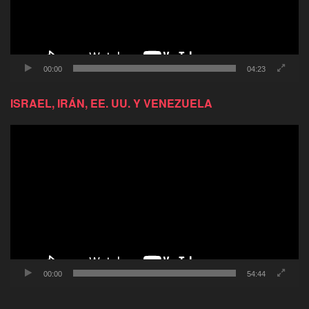
00:00
04:23
ISRAEL, IRÁN, EE. UU. Y VENEZUELA
Reproductor
de
video
00:00
54:44