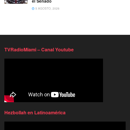
el Senado
5 AGOSTO, 2026
TVRadioMiami – Canal Youtube
Hezbollah en Latinoamérica
Reproductor