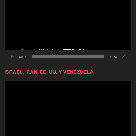
de
video
00:00
04:23
ISRAEL, IRÁN, EE. UU. Y VENEZUELA
Reproductor
de
video