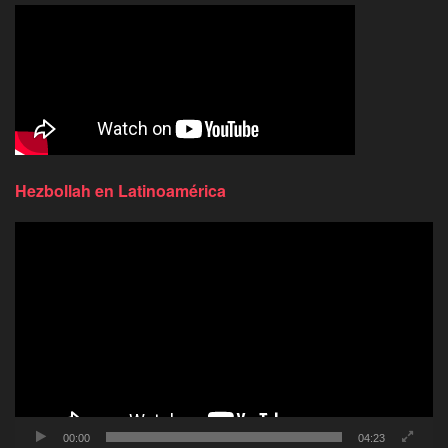
Hezbollah en Latinoamérica
Reproductor
de
video
00:00
04:23