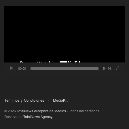
Reproductor
de
video
00:00
54:44
Terminos y Condiciones
MediaKit
© 2026
TotalNews Autopista de Medios
- Todos los derechos
Reservados
TotalNews Agency
.