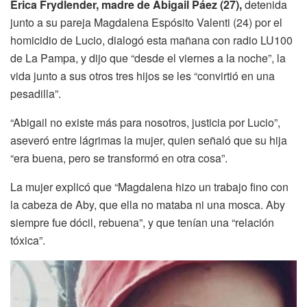
Érica
Frydlender
, madre de
Abigail
Páez
(27),
detenida
junto a su pareja Magdalena
Espósito
Valenti
(24) por el
homicidio de Lucio, dialogó esta mañana con radio LU100
de La Pampa, y dijo que “desde el viernes a la noche”, la
vida junto a sus otros tres hijos se les “convirtió en una
pesadilla”.
“Abigail no existe más para nosotros, justicia por Lucio”,
aseveró entre lágrimas la mujer, quien señaló que su hija
“era buena, pero se transformó en otra cosa”.
La mujer explicó que “Magdalena hizo un trabajo fino con
la cabeza de Aby, que ella no mataba ni una mosca. Aby
siempre fue dócil, rebuena”, y que tenían una “relación
tóxica”.