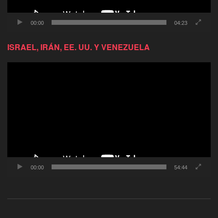
00:00
04:23
ISRAEL, IRÁN, EE. UU. Y VENEZUELA
Reproductor
de
video
00:00
54:44