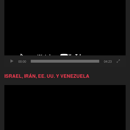
Reproductor
de
video
00:00
04:23
ISRAEL, IRÁN, EE. UU. Y VENEZUELA
Reproductor
de
video