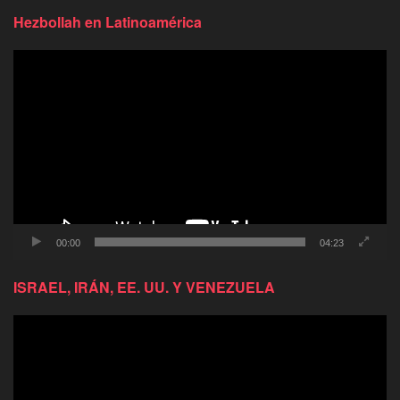
Hezbollah en Latinoamérica
Reproductor
de
video
00:00
04:23
ISRAEL, IRÁN, EE. UU. Y VENEZUELA
Reproductor
de
video